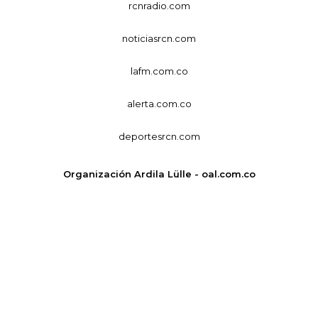
rcnradio.com
noticiasrcn.com
lafm.com.co
alerta.com.co
deportesrcn.com
Organización Ardila Lülle - oal.com.co