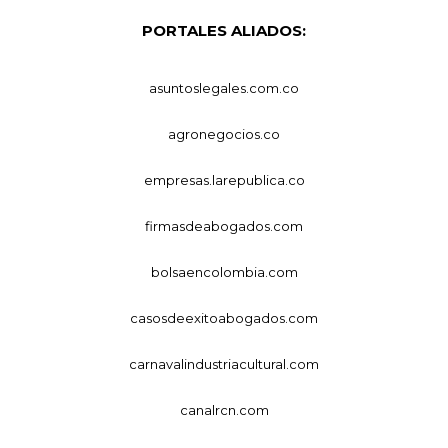
PORTALES ALIADOS:
asuntoslegales.com.co
agronegocios.co
empresas.larepublica.co
firmasdeabogados.com
bolsaencolombia.com
casosdeexitoabogados.com
carnavalindustriacultural.com
canalrcn.com