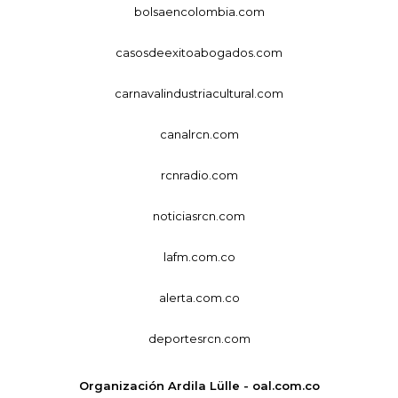
bolsaencolombia.com
casosdeexitoabogados.com
carnavalindustriacultural.com
canalrcn.com
rcnradio.com
noticiasrcn.com
lafm.com.co
alerta.com.co
deportesrcn.com
Organización Ardila Lülle - oal.com.co