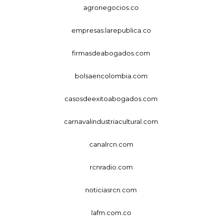
agronegocios.co
empresas.larepublica.co
firmasdeabogados.com
bolsaencolombia.com
casosdeexitoabogados.com
carnavalindustriacultural.com
canalrcn.com
rcnradio.com
noticiasrcn.com
lafm.com.co