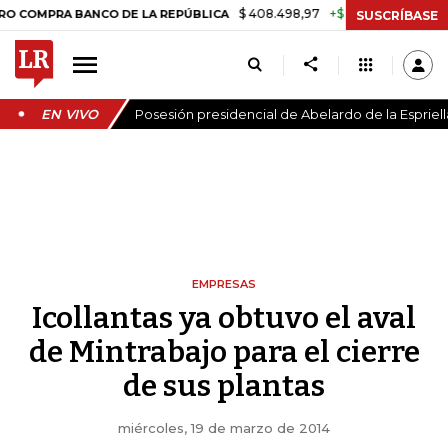
$ 408.498,97
+$ 8.753,81
+2,19%
RA BANCO DE LA REPÚBLICA
TA
SUSCRÍBASE
EN VIVO
Posesión presidencial de Abelardo de la Espriell
EMPRESAS
Icollantas ya obtuvo el aval
de Mintrabajo para el cierre
de sus plantas
miércoles, 19 de marzo de 2014