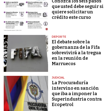
Conozca los seis pasos
que usted debe seguir si
quiere solicitar un
crédito este curso
DEPORTE
El debate sobre la
gobernanza de la Fifa
sobrevivirá a la tregua
en la reunión de
Marruecos
JUDICIAL
La Procuraduría
intervino en sanción
que iba a imponer la
Superindustria contra
Ecopetrol