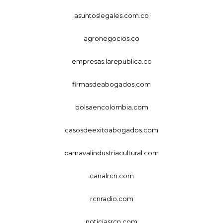
asuntoslegales.com.co
agronegocios.co
empresas.larepublica.co
firmasdeabogados.com
bolsaencolombia.com
casosdeexitoabogados.com
carnavalindustriacultural.com
canalrcn.com
rcnradio.com
noticiasrcn.com