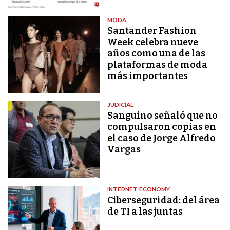
MODA
Santander Fashion
Week celebra nueve
años como una de las
plataformas de moda
más importantes
JUDICIAL
Sanguino señaló que no
compulsaron copias en
el caso de Jorge Alfredo
Vargas
INTERNET ECONOMY
Ciberseguridad: del área
de TI a las juntas