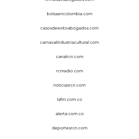
bolsaencolombia.com
casosdeexitoabogados.com
carnavalindustriacultural.com
canalrcn.com
rcnradio.com
noticiasrcn.com
lafm.com.co
alerta.com.co
deportesrcn.com