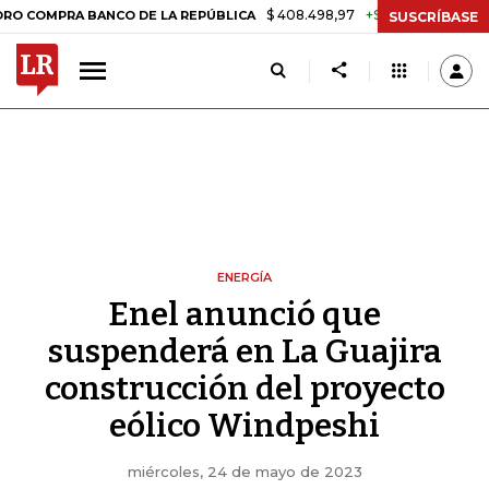
$ 408.498,97
+$ 8.753,81
+2,19%
RA BANCO DE LA REPÚBLICA
TAS
SUSCRÍBASE
ENERGÍA
Enel anunció que
suspenderá en La Guajira
construcción del proyecto
eólico Windpeshi
miércoles, 24 de mayo de 2023