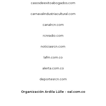
casosdeexitoabogados.com
carnavalindustriacultural.com
canalrcn.com
rcnradio.com
noticiasrcn.com
lafm.com.co
alerta.com.co
deportesrcn.com
Organización Ardila Lülle - oal.com.co