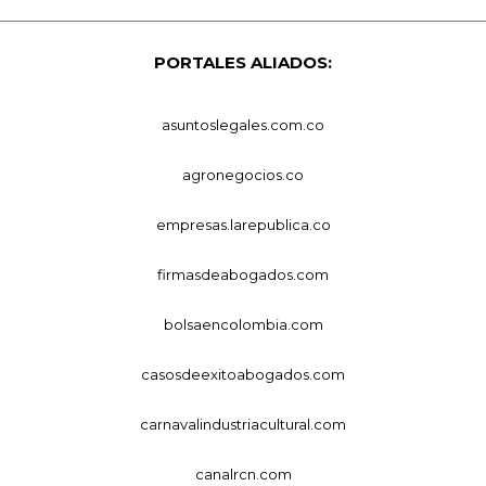
PORTALES ALIADOS:
asuntoslegales.com.co
agronegocios.co
empresas.larepublica.co
firmasdeabogados.com
bolsaencolombia.com
casosdeexitoabogados.com
carnavalindustriacultural.com
canalrcn.com