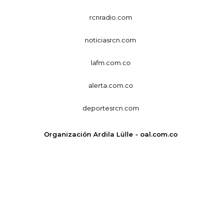
rcnradio.com
noticiasrcn.com
lafm.com.co
alerta.com.co
deportesrcn.com
Organización Ardila Lülle - oal.com.co