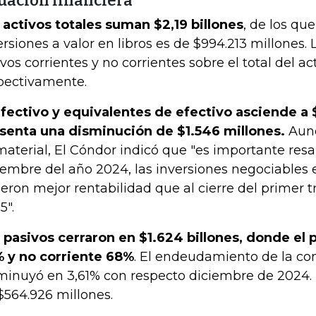
tuación financiera
 activos totales suman $2,19 billones
, de los que
ersiones a valor en libros es de $994.213 millones. 
ivos corrientes y no corrientes sobre el total del a
pectivamente.
efectivo y equivalentes de efectivo asciende a
senta una disminución de $1.546 millones.
Aunq
material, El Cóndor indicó que "es importante resa
iembre del año 2024, las inversiones negociables e
ieron mejor rentabilidad que al cierre del primer 
5".
 pasivos cerraron en $1.624 billones, donde el 
 y no corriente 68%
. El endeudamiento de la c
minuyó en 3,61% con respecto diciembre de 2024. 
$564.926 millones.