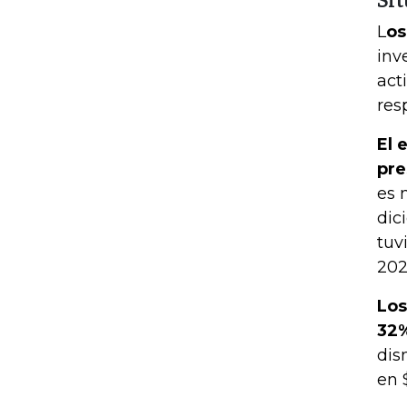
Si
L
os
inv
act
res
El 
pre
es 
dic
tuv
202
Los
32%
dis
en 