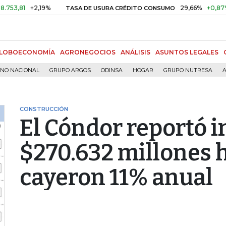
+2,19%
29,66%
+0,87%
+3,0
TASA DE USURA CRÉDITO CONSUMO
LOBOECONOMÍA
AGRONEGOCIOS
ANÁLISIS
ASUNTOS LEGALES
RNO NACIONAL
GRUPO ARGOS
ODINSA
HOGAR
GRUPO NUTRESA
A
CONSTRUCCIÓN
El Cóndor reportó i
$270.632 millones 
cayeron 11% anual