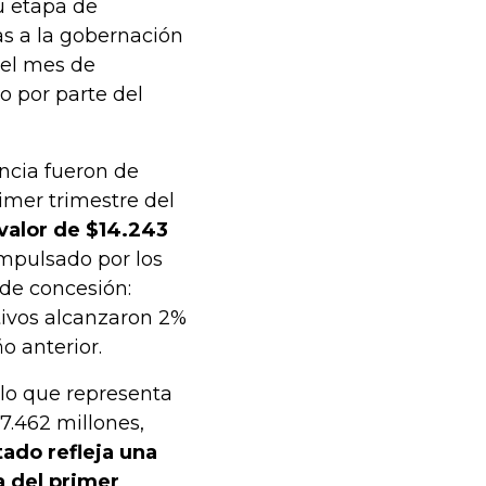
u etapa de
as a la gobernación
 el mes de
o por parte del
encia fueron de
imer trimestre del
 valor de $14.243
mpulsado por los
 de concesión:
ativos alcanzaron 2%
o anterior.
 lo que representa
7.462 millones,
tado refleja una
 del primer