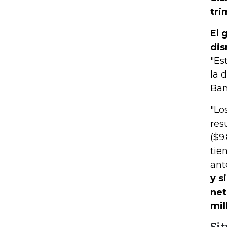
tri
El 
dis
"Es
la 
Ban
"Lo
res
($9
tie
ant
y s
net
mil