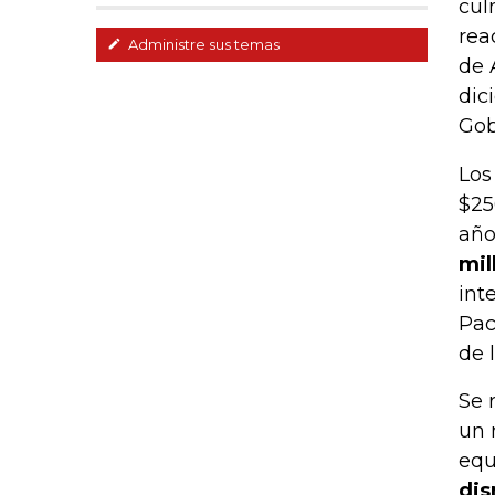
cul
rea
Administre sus temas
de 
dic
Gob
Los
$25
año
mil
int
Pac
de 
Se 
un 
equ
dis