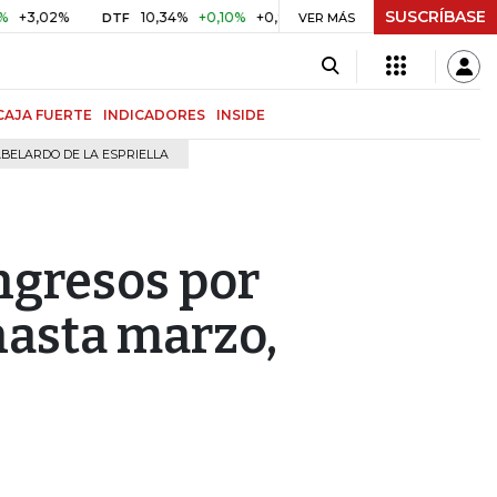
SUSCRÍBASE
2%
10,34%
+0,10%
+0,98%
$ 416,96
+$ 0,05
+0,01%
DTF
UVR
VER MÁS
CAJA FUERTE
INDICADORES
INSIDE
BELARDO DE LA ESPRIELLA
ngresos por
hasta marzo,