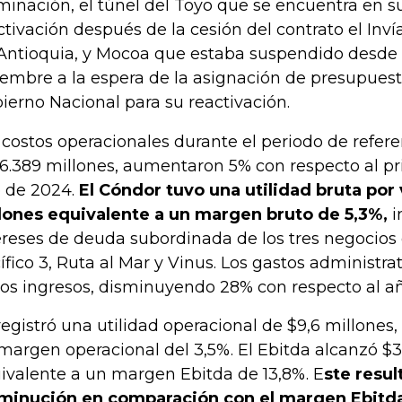
minación, el túnel del Toyo que se encuentra en s
ctivación después de la cesión del contrato el Inví
Antioquia, y Mocoa que estaba suspendido desde
iembre a la espera de la asignación de presupuest
ierno Nacional para su reactivación.
 costos operacionales durante el periodo de refer
6.389 millones, aumentaron 5% con respecto al pr
 de 2024.
El Cóndor tuvo una utilidad bruta por
lones equivalente a un margen bruto de 5,3%,
i
ereses de deuda subordinada de los tres negocios
ífico 3, Ruta al Mar y Vinus. Los gastos administr
los ingresos, disminuyendo 28% con respecto al añ
registró una utilidad operacional de $9,6 millones,
margen operacional del 3,5%. El Ebitda alcanzó $3
ivalente a un margen Ebitda de 13,8%. E
ste resul
minución en comparación con el margen Ebitda