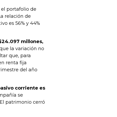
 el portafolio de
La relación de
ctivo es 56% y 44%
 $24.097 millones,
ue la variación no
ltar que, para
n renta fija
trimestre del año
pasivo corriente es
ompañía se
El patrimonio cerró