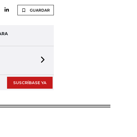
GUARDAR
ARA
Next slide
SUSCRÍBASE YA