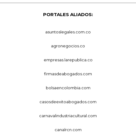
PORTALES ALIADOS:
asuntoslegales.com.co
agronegocios.co
empresas.larepublica.co
firmasdeabogados.com
bolsaencolombia.com
casosdeexitoabogados.com
carnavalindustriacultural.com
canalrcn.com