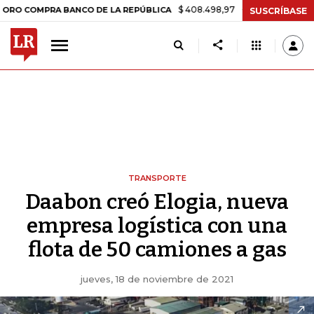
$ 408.498,97
+$ 8.753,81
+2,19%
PRA BANCO DE LA REPÚBLICA
TA
SUSCRÍBASE
TRANSPORTE
Daabon creó Elogia, nueva
empresa logística con una
flota de 50 camiones a gas
jueves, 18 de noviembre de 2021