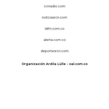
rcnradio.com
noticiasrcn.com
lafm.com.co
alerta.com.co
deportesrcn.com
Organización Ardila Lülle - oal.com.co