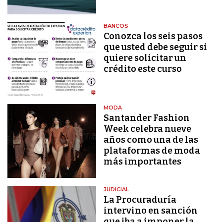
BANCOS
Conozca los seis pasos
que usted debe seguir si
quiere solicitar un
crédito este curso
MODA
Santander Fashion
Week celebra nueve
años como una de las
plataformas de moda
más importantes
JUDICIAL
La Procuraduría
intervino en sanción
que iba a imponer la