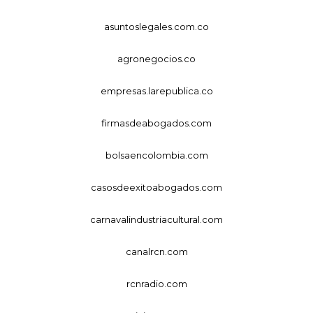
asuntoslegales.com.co
agronegocios.co
empresas.larepublica.co
firmasdeabogados.com
bolsaencolombia.com
casosdeexitoabogados.com
carnavalindustriacultural.com
canalrcn.com
rcnradio.com