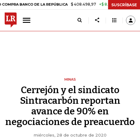
$ 408.498,97
+$ 8.753,81
+2,19%
A BANCO DE LA REPÚBLICA
TASA
SUSCRÍBASE
MINAS
Cerrejón y el sindicato
Sintracarbón reportan
avance de 90% en
negociaciones de preacuerdo
miércoles, 28 de octubre de 2020