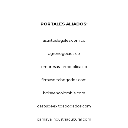
PORTALES ALIADOS:
asuntoslegales.com.co
agronegocios.co
empresas.larepublica.co
firmasdeabogados.com
bolsaencolombia.com
casosdeexitoabogados.com
carnavalindustriacultural.com