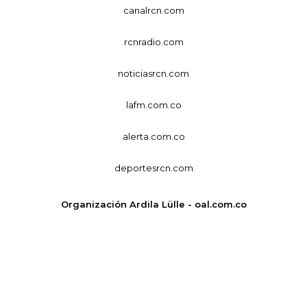
canalrcn.com
rcnradio.com
noticiasrcn.com
lafm.com.co
alerta.com.co
deportesrcn.com
Organización Ardila Lülle - oal.com.co