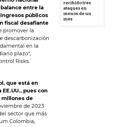
recibido tres
balance entre la
ataques en
menos de un
ingresos públicos
mes
n fiscal desafiante
e promover la
 de descarbonización
ndamental en la
diano plazo",
ontrol Risks.
l, que está en
a EE.UU., pues con
2 millones de
noviembre de 2023
del sector que más
leum Colombia,