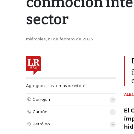
conmoción inter
sector
miércoles, 19 de febrero de 2025
Agregue a sus temas de interés
ALE
Cerrejón
El 
Carbón
imp
Petróleo
hid