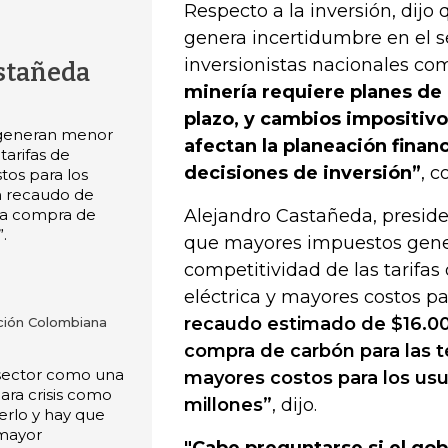
Respecto a la inversión, dijo
genera incertidumbre en el se
inversionistas nacionales co
stañeda
minería requiere planes de 
plazo, y cambios impositiv
generan menor
afectan la planeación financ
tarifas de
decisiones de inversión”
, c
tos para los
n recaudo de
 la compra de
Alejandro Castañeda, preside
.
que mayores impuestos gen
competitividad de las tarifas
eléctrica y mayores costos pa
recaudo estimado de $16.000
ción Colombiana
compra de carbón para las t
 sector como una
mayores costos para los usu
ara crisis como
millones”
, dijo.
erlo y hay que
 mayor
"Cabe preguntarse si el gob