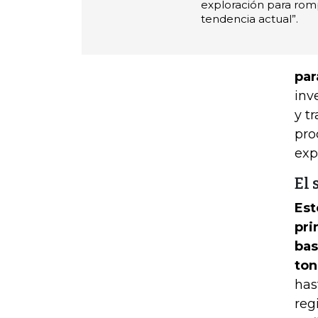
exploración para rom
tendencia actual”.
par
inv
y t
pro
exp
El 
Est
pri
bas
ton
has
reg