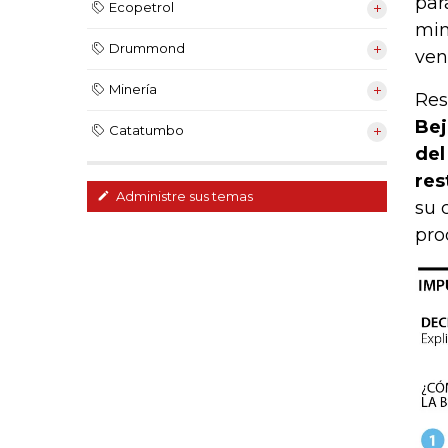
par
Ecopetrol
min
Drummond
ven
Minería
Res
Bej
Catatumbo
del
res
Administre sus temas
su 
pro