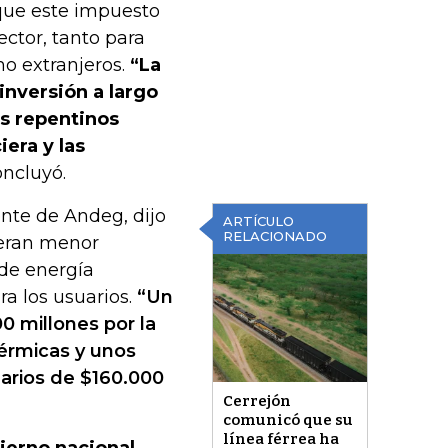
 que este impuesto
ctor, tanto para
mo extranjeros.
“La
inversión a largo
os repentinos
iera y las
oncluyó.
nte de Andeg, dijo
ARTÍCULO
RELACIONADO
eran menor
 de energía
ra los usuarios.
“Un
 millones por la
érmicas y unos
arios de $160.000
Cerrejón
comunicó que su
línea férrea ha
ierno nacional