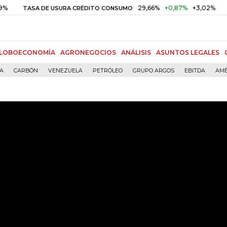
29,66%
+0,87%
+3,02%
TASA DE USURA CRÉDITO CONSUMO
DTF
LOBOECONOMÍA
AGRONEGOCIOS
ANÁLISIS
ASUNTOS LEGALES
ÍA
CARBÓN
VENEZUELA
PETRÓLEO
GRUPO ARGOS
EBITDA
AMÉ