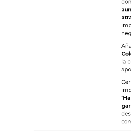
don
aum
atr
imp
neg
Aña
Col
la 
apor
Cer
imp
“
Ha
gar
des
com