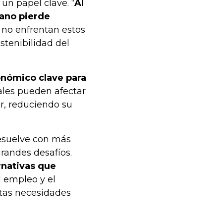
un papel clave. “
Al
iano pierde
no enfrentan estos
stenibilidad del
onómico clave para
ales pueden afectar
or, reduciendo su
resuelve con más
randes desafíos.
rnativas que
el empleo y el
ntas necesidades