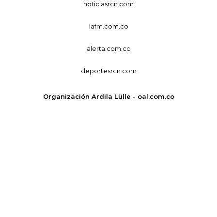
noticiasrcn.com
lafm.com.co
alerta.com.co
deportesrcn.com
Organización Ardila Lülle - oal.com.co