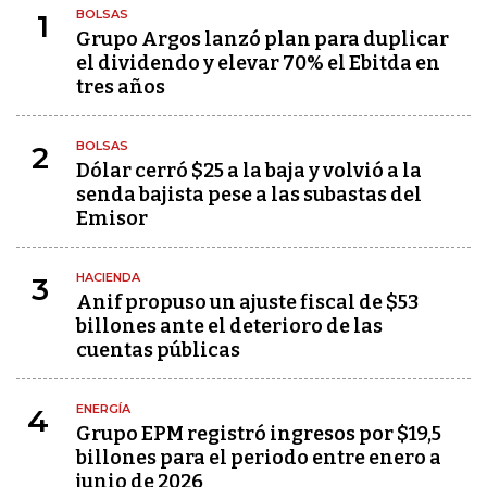
BOLSAS
1
Grupo Argos lanzó plan para duplicar
el dividendo y elevar 70% el Ebitda en
tres años
BOLSAS
2
Dólar cerró $25 a la baja y volvió a la
senda bajista pese a las subastas del
Emisor
HACIENDA
3
Anif propuso un ajuste fiscal de $53
billones ante el deterioro de las
cuentas públicas
ENERGÍA
4
Grupo EPM registró ingresos por $19,5
billones para el periodo entre enero a
junio de 2026