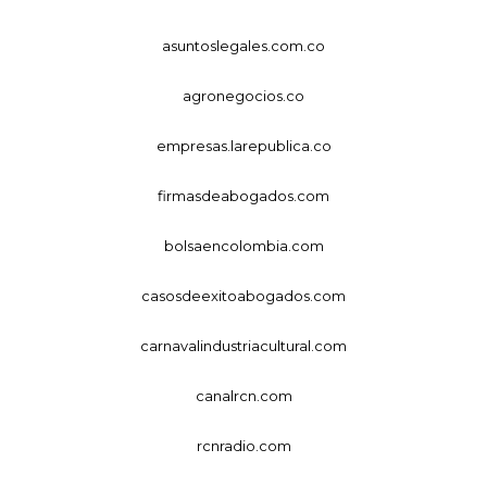
asuntoslegales.com.co
agronegocios.co
empresas.larepublica.co
firmasdeabogados.com
bolsaencolombia.com
casosdeexitoabogados.com
carnavalindustriacultural.com
canalrcn.com
rcnradio.com