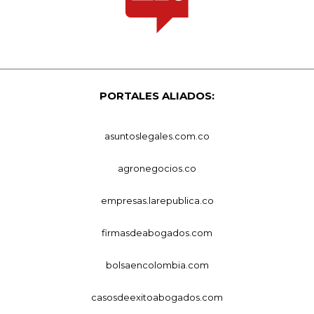
PORTALES ALIADOS:
asuntoslegales.com.co
agronegocios.co
empresas.larepublica.co
firmasdeabogados.com
bolsaencolombia.com
casosdeexitoabogados.com