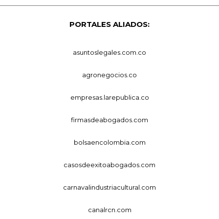
PORTALES ALIADOS:
asuntoslegales.com.co
agronegocios.co
empresas.larepublica.co
firmasdeabogados.com
bolsaencolombia.com
casosdeexitoabogados.com
carnavalindustriacultural.com
canalrcn.com