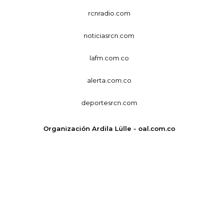
rcnradio.com
noticiasrcn.com
lafm.com.co
alerta.com.co
deportesrcn.com
Organización Ardila Lülle - oal.com.co