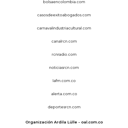
bolsaencolombia.com
casosdeexitoabogados.com
carnavalindustriacultural.com
canalrcn.com
rcnradio.com
noticiasrcn.com
lafm.com.co
alerta.com.co
deportesrcn.com
Organización Ardila Lülle - oal.com.co