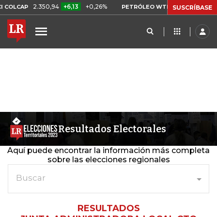
2.350,94
+6,13
+0,26%
US$ 78,01
US$ 2
COLCAP
PETRÓLEO WTI
SUSCRÍBASE
Resultados Electorales
Aquí puede encontrar la información más completa
sobre las elecciones regionales
Buscar
RESULTADOS