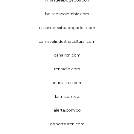
firmasdeabogados.com
bolsaencolombia.com
casosdeexitoabogados.com
carnavalindustriacultural.com
canalrcn.com
rcnradio.com
noticiasrcn.com
lafm.com.co
alerta.com.co
deportesrcn.com