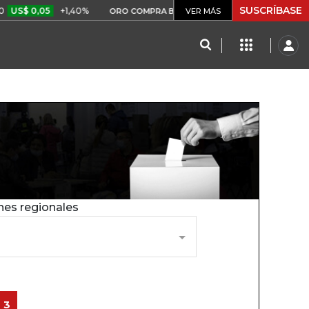
SUSCRÍBASE
US$ 0,05
+1,40%
$ 408.498,
ORO COMPRA BANCO DE LA REPÚBLICA
VER MÁS
nes regionales
3