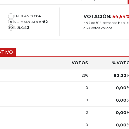
EN BLANCO:
64
VOTACIÓN:
54,54
NO MARCADOS:
82
444 de 814 personas habili
NÚLOS:
2
360 votos válidos
ATIVO
VOTOS
% VOT
82,22
296
0,00
0
0,00
0
0,00
0
0,00
0