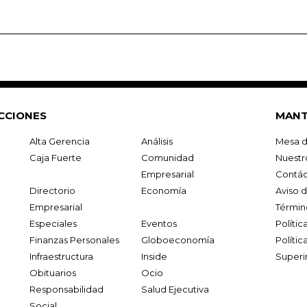
CCIONES
MANT
Alta Gerencia
Análisis
Mesa d
Caja Fuerte
Comunidad
Nuestr
Empresarial
Contác
Directorio
Economía
Aviso 
Empresarial
Términ
Especiales
Eventos
Políti
Finanzas Personales
Globoeconomía
Polític
Infraestructura
Inside
Superi
Obituarios
Ocio
Responsabilidad
Salud Ejecutiva
Social