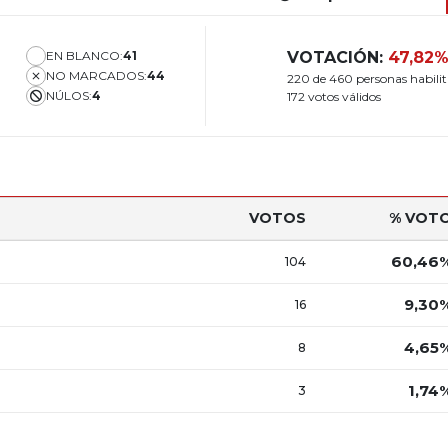
EN BLANCO:
41
VOTACIÓN:
47,82
NO MARCADOS:
44
220 de 460 personas habili
NÚLOS:
4
172 votos válidos
VOTOS
% VOT
60,46
104
9,30
16
4,65
8
1,74
3