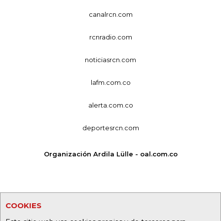
canalrcn.com
rcnradio.com
noticiasrcn.com
lafm.com.co
alerta.com.co
deportesrcn.com
Organización Ardila Lülle - oal.com.co
COOKIES