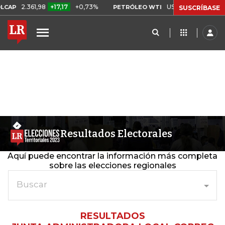
2.361,98
+17,17
+0,73%
US$ 75,09
-US$ 0,2
CAP
PETRÓLEO WTI
SUSCRÍBASE
Resultados Electorales
Aquí puede encontrar la información más completa
sobre las elecciones regionales
Buscar
RESULTADOS