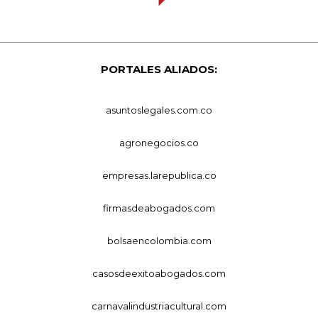
PORTALES ALIADOS:
asuntoslegales.com.co
agronegocios.co
empresas.larepublica.co
firmasdeabogados.com
bolsaencolombia.com
casosdeexitoabogados.com
carnavalindustriacultural.com