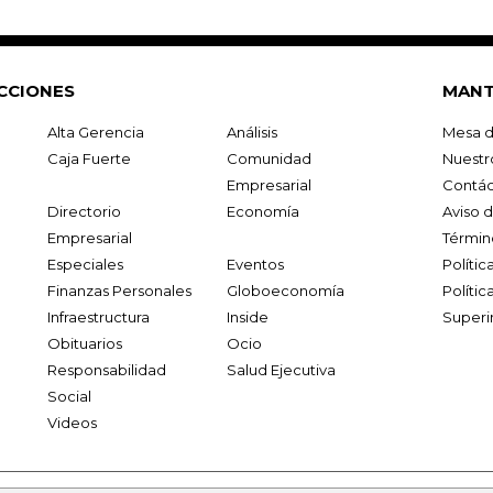
CCIONES
MANT
Alta Gerencia
Análisis
Mesa d
Caja Fuerte
Comunidad
Nuestr
Empresarial
Contác
Directorio
Economía
Aviso 
Empresarial
Términ
Especiales
Eventos
Políti
Finanzas Personales
Globoeconomía
Polític
Infraestructura
Inside
Superi
Obituarios
Ocio
Responsabilidad
Salud Ejecutiva
Social
Videos