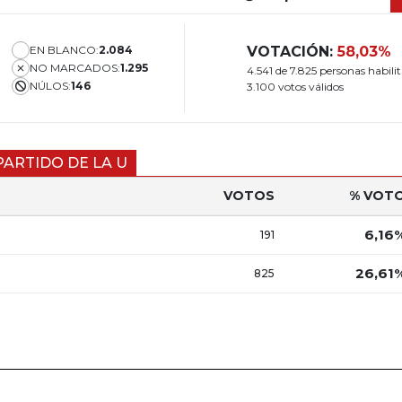
EN BLANCO:
2.084
VOTACIÓN:
58,03%
NO MARCADOS:
1.295
4.541 de 7.825 personas habili
NÚLOS:
146
3.100 votos válidos
PARTIDO DE LA U
VOTOS
% VOT
6,16
191
26,61
825