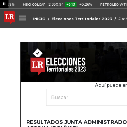
0,69%
2.350,94
+6,13
+0,26%
U
MSCI COLCAP
PETRÓLEO WTI
INICIO
Elecciones Territoriales 2023
Junt
Aquí puede en
Buscar
RESULTADOS JUNTA ADMINISTRADO