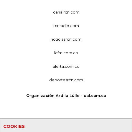
canalrcn.com
rcnradio.com
noticiasrcn.com
lafm.com.co
alerta.com.co
deportesrcn.com
Organización Ardila Lülle - oal.com.co
COOKIES