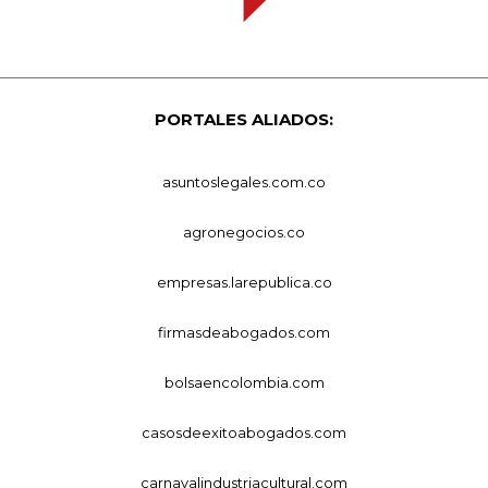
PORTALES ALIADOS:
asuntoslegales.com.co
agronegocios.co
empresas.larepublica.co
firmasdeabogados.com
bolsaencolombia.com
casosdeexitoabogados.com
carnavalindustriacultural.com