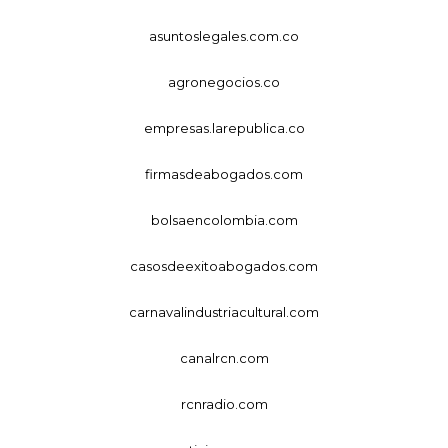
asuntoslegales.com.co
agronegocios.co
empresas.larepublica.co
firmasdeabogados.com
bolsaencolombia.com
casosdeexitoabogados.com
carnavalindustriacultural.com
canalrcn.com
rcnradio.com