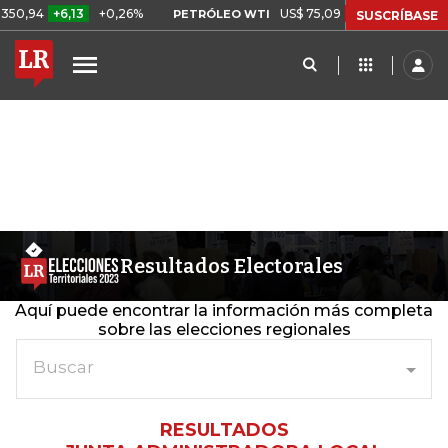
,94
+6,13
+0,26%
US$ 75,09
-US$ 0,24
-0,32%
PETRÓLEO WTI
SUSCRÍBASE
Resultados Electorales
Aquí puede encontrar la información más completa
sobre las elecciones regionales
Buscar
RESULTADOS