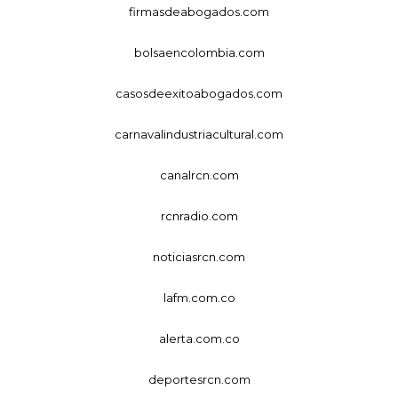
firmasdeabogados.com
bolsaencolombia.com
casosdeexitoabogados.com
carnavalindustriacultural.com
canalrcn.com
rcnradio.com
noticiasrcn.com
lafm.com.co
alerta.com.co
deportesrcn.com