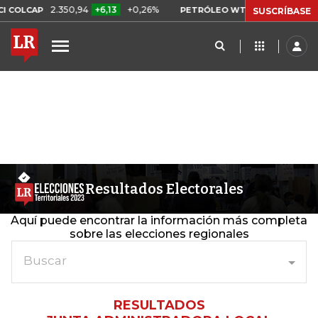
2.350,94
+6,13
+0,26%
US$ 78,01
US$ 2
COLCAP
PETRÓLEO WTI
SUSCRÍBASE
Resultados Electorales
Aquí puede encontrar la información más completa
sobre las elecciones regionales
Buscar
RESULTADOS