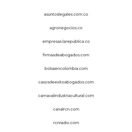
asuntoslegales.com.co
agronegocios.co
empresas.larepublica.co
firmasdeabogados.com
bolsaencolombia.com
casosdeexitoabogados.com
carnavalindustriacultural.com
canalrcn.com
rcnradio.com