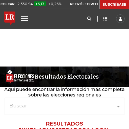
2.350,94
+6,13
+0,26%
US$ 78,01
US$ 2,9
LCAP
PETRÓLEO WTI
SUSCRÍBASE
Resultados Electorales
Aquí puede encontrar la información más completa
sobre las elecciones regionales
Buscar
RESULTADOS