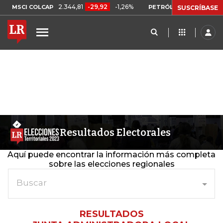
2.344,81
-29,92
-1,26%
US$ 75,0
MSCI COLCAP
PETRÓLEO WTI
SUSCRÍBASE
Resultados Electorales
Aquí puede encontrar la información más completa
sobre las elecciones regionales
Buscar
RESULTADOS