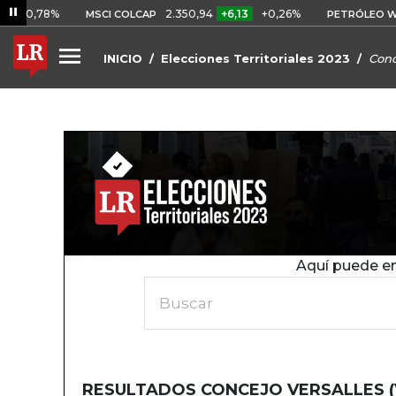
,78%
2.350,94
+6,13
+0,26%
US
MSCI COLCAP
PETRÓLEO WTI
INICIO
Elecciones Territoriales 2023
Conc
Aquí puede en
Buscar
RESULTADOS CONCEJO VERSALLES (