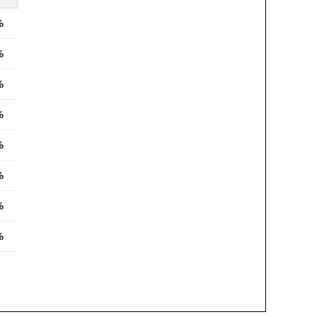
%
%
%
%
%
%
%
%