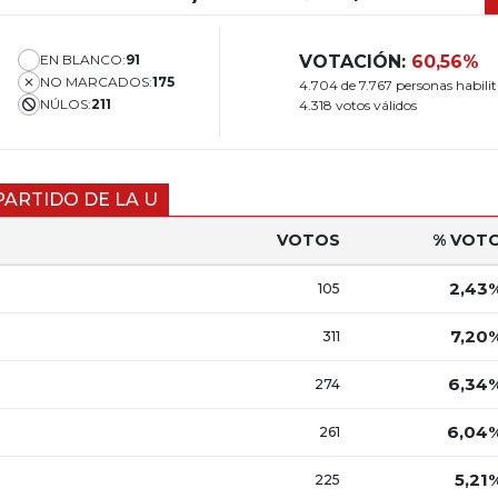
EN BLANCO:
91
VOTACIÓN:
60,56%
NO MARCADOS:
175
4.704 de 7.767 personas habili
NÚLOS:
211
4.318 votos válidos
PARTIDO DE LA U
VOTOS
% VOT
2,43
105
7,20
311
6,34
274
6,04
261
5,21
225