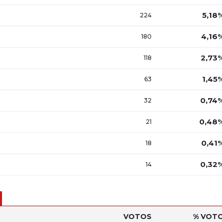
5,18
224
4,16
180
2,73
118
1,45
63
0,74
32
0,48
21
0,41
18
0,32
14
VOTOS
% VOT