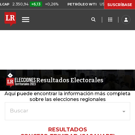
2.350,94
+6,13
+0,26%
US$ 78,18
US$ 0,17
+0
PETRÓLEO WTI
SUSCRÍBASE
Resultados Electorales
Aquí puede encontrar la información más completa
sobre las elecciones regionales
Buscar
RESULTADOS