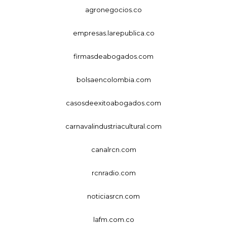
agronegocios.co
empresas.larepublica.co
firmasdeabogados.com
bolsaencolombia.com
casosdeexitoabogados.com
carnavalindustriacultural.com
canalrcn.com
rcnradio.com
noticiasrcn.com
lafm.com.co