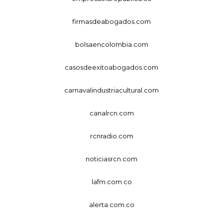
firmasdeabogados.com
bolsaencolombia.com
casosdeexitoabogados.com
carnavalindustriacultural.com
canalrcn.com
rcnradio.com
noticiasrcn.com
lafm.com.co
alerta.com.co