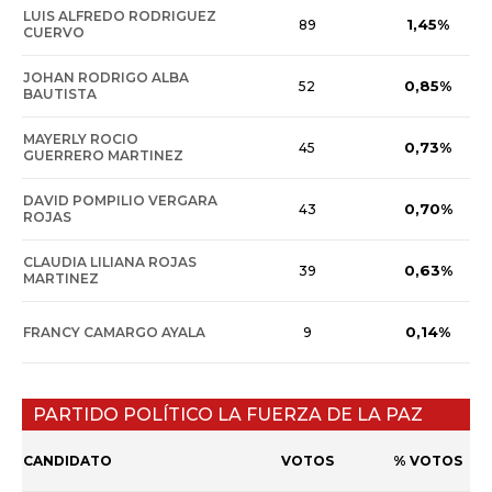
LUIS ALFREDO RODRIGUEZ
1,45%
89
CUERVO
JOHAN RODRIGO ALBA
0,85%
52
BAUTISTA
MAYERLY ROCIO
0,73%
45
GUERRERO MARTINEZ
DAVID POMPILIO VERGARA
0,70%
43
ROJAS
CLAUDIA LILIANA ROJAS
0,63%
39
MARTINEZ
0,14%
FRANCY CAMARGO AYALA
9
PARTIDO POLÍTICO LA FUERZA DE LA PAZ
CANDIDATO
VOTOS
% VOTOS