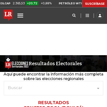
2.365,53
+20,72
+0,88%
US$ 75,09
-US$ 0,
CAP
PETRÓLEO WTI
SUSCRÍBASE
Resultados Electorales
Aquí puede encontrar la información más completa
sobre las elecciones regionales
Buscar
RESULTADOS