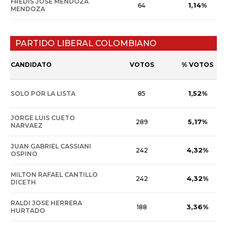
FREDIS JOSE MENDOZA
1,14%
64
MENDOZA
PARTIDO LIBERAL COLOMBIANO
CANDIDATO
VOTOS
% VOTOS
1,52%
SOLO POR LA LISTA
85
JORGE LUIS CUETO
5,17%
289
NARVAEZ
JUAN GABRIEL CASSIANI
4,32%
242
OSPINO
MILTON RAFAEL CANTILLO
4,32%
242
DICETH
RALDI JOSE HERRERA
3,36%
188
HURTADO