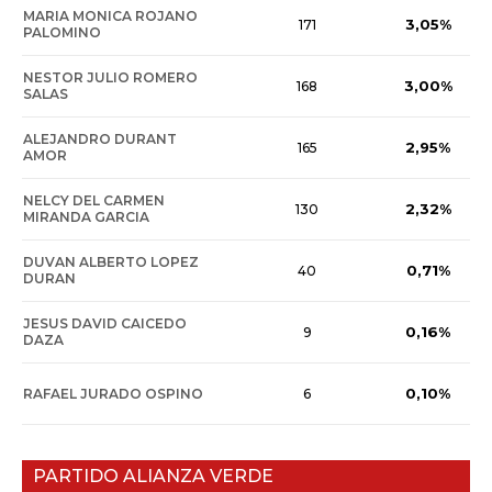
MARIA MONICA ROJANO
3,05%
171
PALOMINO
NESTOR JULIO ROMERO
3,00%
168
SALAS
ALEJANDRO DURANT
2,95%
165
AMOR
NELCY DEL CARMEN
2,32%
130
MIRANDA GARCIA
DUVAN ALBERTO LOPEZ
0,71%
40
DURAN
JESUS DAVID CAICEDO
0,16%
9
DAZA
0,10%
RAFAEL JURADO OSPINO
6
PARTIDO ALIANZA VERDE