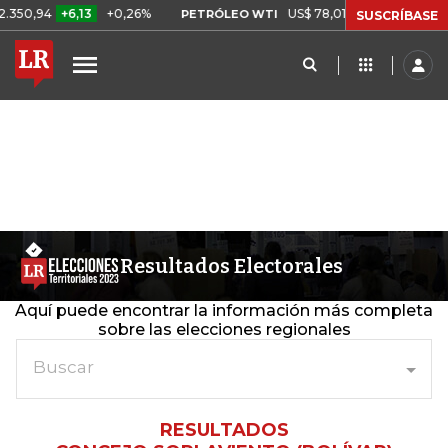
0,94
+6,13
+0,26%
US$ 78,01
US$ 2,92
+3,89%
PETRÓLEO WTI
SUSCRÍBASE
Resultados Electorales
Aquí puede encontrar la información más completa
sobre las elecciones regionales
Buscar
RESULTADOS