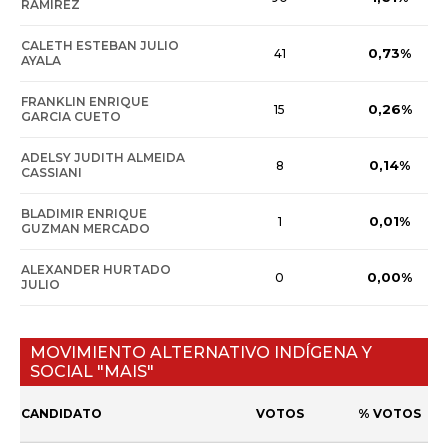
RAMIREZ
CALETH ESTEBAN JULIO
0,73%
41
AYALA
FRANKLIN ENRIQUE
0,26%
15
GARCIA CUETO
ADELSY JUDITH ALMEIDA
0,14%
8
CASSIANI
BLADIMIR ENRIQUE
0,01%
1
GUZMAN MERCADO
ALEXANDER HURTADO
0,00%
0
JULIO
MOVIMIENTO ALTERNATIVO INDÍGENA Y
SOCIAL "MAIS"
CANDIDATO
VOTOS
% VOTOS