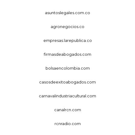
asuntoslegales.com.co
agronegocios.co
empresas.larepublica.co
firmasdeabogados.com
bolsaencolombia.com
casosdeexitoabogados.com
carnavalindustriacultural.com
canalrcn.com
rcnradio.com