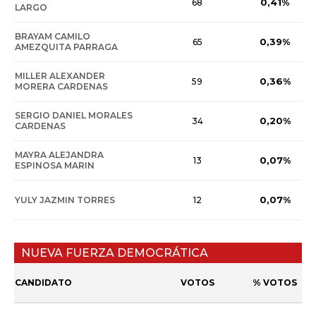
0,41%
68
LARGO
BRAYAM CAMILO
0,39%
65
AMEZQUITA PARRAGA
MILLER ALEXANDER
0,36%
59
MORERA CARDENAS
SERGIO DANIEL MORALES
0,20%
34
CARDENAS
MAYRA ALEJANDRA
0,07%
13
ESPINOSA MARIN
0,07%
YULY JAZMIN TORRES
12
NUEVA FUERZA DEMOCRÁTICA
CANDIDATO
VOTOS
% VOTOS