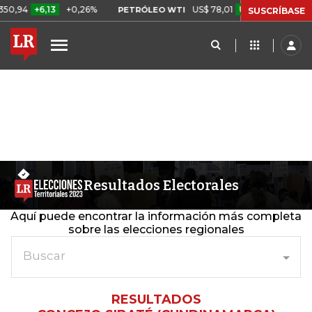
+6,13
+0,26%
US$ 78,01
US$ 2,92
+3,89%
PETRÓLEO WTI
SUSCRÍBASE
Resultados Electorales
Aquí puede encontrar la información más completa
sobre las elecciones regionales
Buscar
RESULTADOS