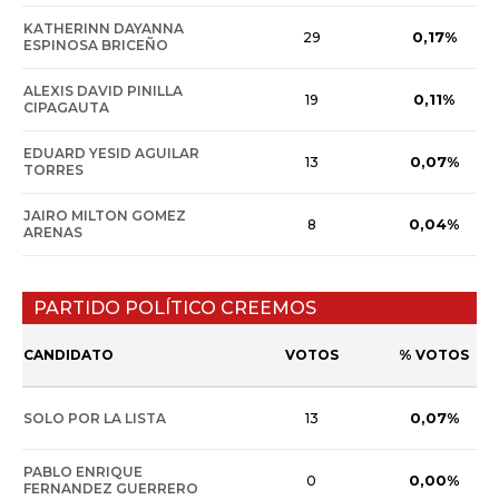
KATHERINN DAYANNA
0,17%
29
ESPINOSA BRICEÑO
ALEXIS DAVID PINILLA
0,11%
19
CIPAGAUTA
EDUARD YESID AGUILAR
0,07%
13
TORRES
JAIRO MILTON GOMEZ
0,04%
8
ARENAS
PARTIDO POLÍTICO CREEMOS
CANDIDATO
VOTOS
% VOTOS
0,07%
SOLO POR LA LISTA
13
PABLO ENRIQUE
0,00%
0
FERNANDEZ GUERRERO