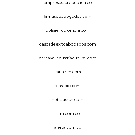
empresas.larepublica.co
firmasdeabogados.com
bolsaencolombia.com
casosdeexitoabogados.com
carnavalindustriacultural.com
canalrcn.com
rcnradio.com
noticiasrcn.com
lafm.com.co
alerta.com.co