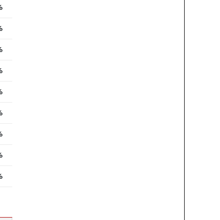
%
%
%
%
%
%
%
%
%