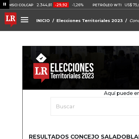
2.344,81
-29,92
-1,26%
US$ 75,09
-US$
I COLCAP
PETRÓLEO WTI
INICIO
Elecciones Territoriales 2023
Conc
Aquí puede en
Buscar
RESULTADOS CONCEJO SALADOBLAN