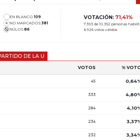
EN BLANCO:
109
VOTACIÓN:
71,41%
NO MARCADOS:
381
7.393 de 10.352 personas habili
NÚLOS:
86
6.926 votos válidos
PARTIDO DE LA U
VOTOS
% VOT
0,64
45
4,80
333
4,10
284
3,37
234
3,34
232