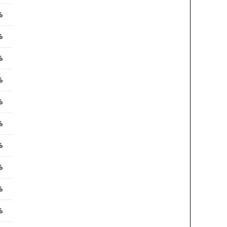
%
%
%
%
%
%
%
%
%
%