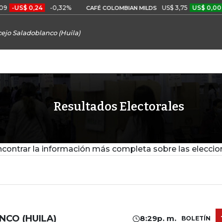
 0,24
-0,32%
US$ 3,75
US$ 0,00
+0,01
CAFÉ COLOMBIAN MILDS
ejo Saladoblanco (Huila)
Resultados Electorales
contrar la información más completa sobre las eleccio
CO (HUILA)
8:29p. m.
BOLETÍN