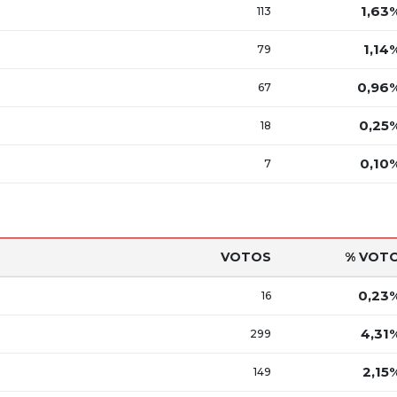
1,63
113
1,14
79
0,96
67
0,25
18
0,10
7
VOTOS
% VOT
0,23
16
4,31
299
2,15
149