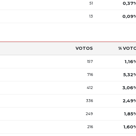
0,37
51
0,09
13
VOTOS
% VOT
1,16
157
5,32
716
3,06
412
2,49
336
1,85
249
1,60
216