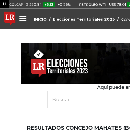
2.350,94
+6,13
+0,26%
US$ 78,01
US$ 2,92
LCAP
PETRÓLEO WTI
INICIO
Elecciones Territoriales 2023
Conc
Aquí puede en
Buscar
RESULTADOS CONCEJO MAHATES (B