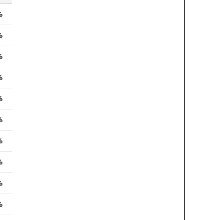
%
%
%
%
%
%
%
%
%
%