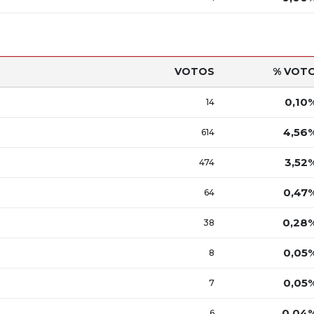
VOTOS
% VOT
0,10
14
4,56
614
3,52
474
0,47
64
0,28
38
0,05
8
0,05
7
0,04
6