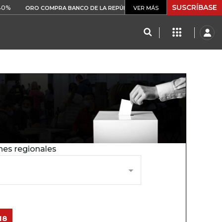
SUSCRÍBASE
$ 408.498,97
+$ 8.753,81
+2,1
ORO COMPRA BANCO DE LA REPÚBLICA
VER MÁS
nes regionales
18