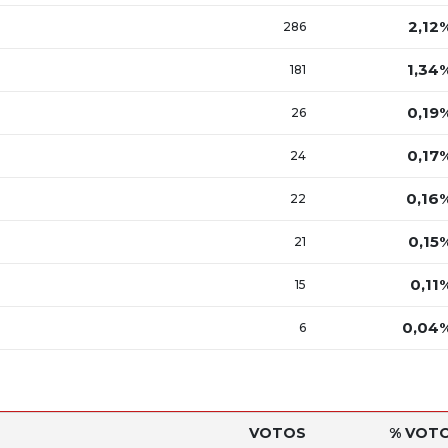
2,12
286
1,34
181
0,19
26
0,17
24
0,16
22
0,15
21
0,11
15
0,04
6
VOTOS
% VOT