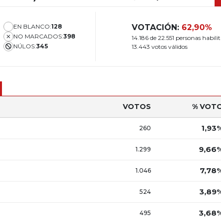
EN BLANCO:
128
VOTACIÓN:
62,90%
NO MARCADOS:
398
14.186 de 22.551 personas habili
NÚLOS:
345
13.443 votos válidos
VOTOS
% VOT
1,93
260
9,66
1.299
7,78
1.046
3,89
524
3,68
495