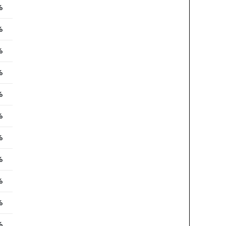
%
%
%
%
%
%
%
%
%
%
%