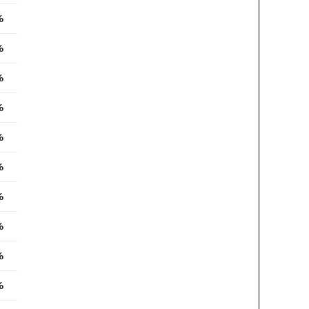
%
%
%
%
%
%
%
%
%
%