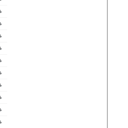
%
%
%
%
%
%
%
%
%
%