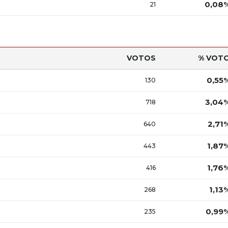
0,08
21
VOTOS
% VOT
0,55
130
3,04
718
2,71
640
1,87
443
1,76
416
1,13
268
0,99
235