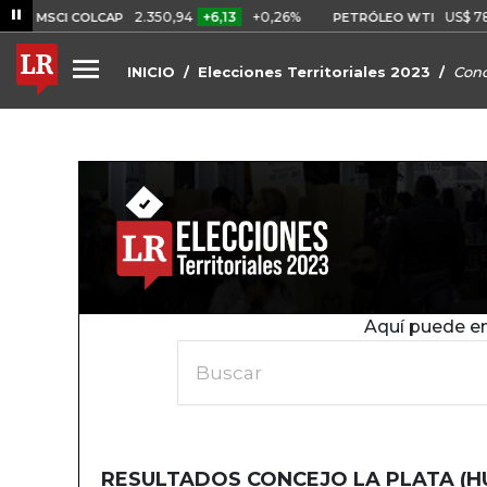
2.350,94
+6,13
+0,26%
US$ 78,01
US$
I COLCAP
PETRÓLEO WTI
INICIO
Elecciones Territoriales 2023
Conc
Aquí puede en
Buscar
RESULTADOS CONCEJO LA PLATA (HU