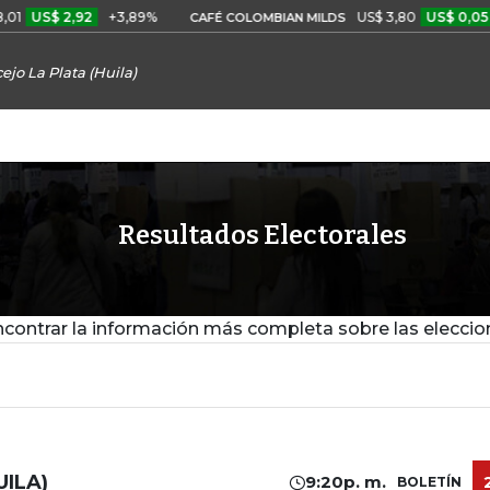
 2,92
+3,89%
US$ 3,80
US$ 0,05
+1,40%
CAFÉ COLOMBIAN MILDS
ejo La Plata (Huila)
Resultados Electorales
contrar la información más completa sobre las eleccio
ILA)
9:20p. m.
BOLETÍN