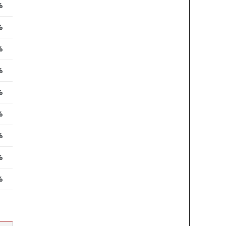
%
%
%
%
%
%
%
%
%