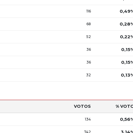
0,49
116
0,28
68
0,22
52
0,15
36
0,15
36
0,13
32
VOTOS
% VOT
0,56
134
3,14
742