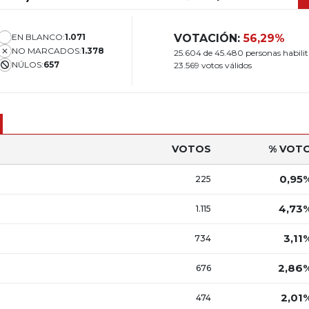
EN BLANCO:
1.071
VOTACIÓN:
56,29%
NO MARCADOS:
1.378
25.604 de 45.480 personas habili
NÚLOS:
657
23.569 votos válidos
VOTOS
% VOT
0,95
225
4,73
1.115
3,11
734
2,86
676
2,01
474