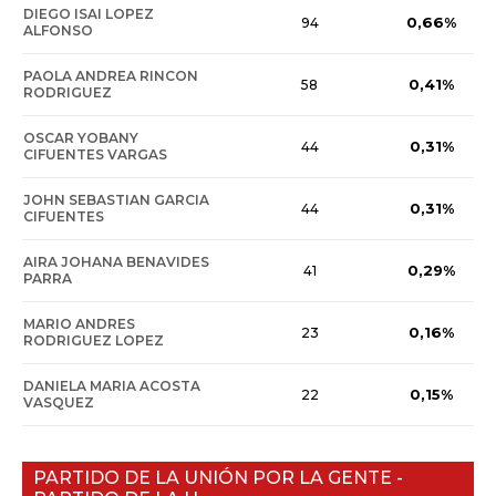
DIEGO ISAI LOPEZ
0,66%
94
ALFONSO
PAOLA ANDREA RINCON
0,41%
58
RODRIGUEZ
OSCAR YOBANY
0,31%
44
CIFUENTES VARGAS
JOHN SEBASTIAN GARCIA
0,31%
44
CIFUENTES
AIRA JOHANA BENAVIDES
0,29%
41
PARRA
MARIO ANDRES
0,16%
23
RODRIGUEZ LOPEZ
DANIELA MARIA ACOSTA
0,15%
22
VASQUEZ
PARTIDO DE LA UNIÓN POR LA GENTE -