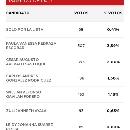
PARTIDO DE LA U
CANDIDATO
VOTOS
% VOTOS
0,41%
SOLO POR LA LISTA
58
PAULA VANESSA PEDRAZA
3,59%
507
ESCOBAR
CESAR AUGUSTO
2,66%
376
AREVALO SASTOQUE
CARLOS ANDRES
1,38%
196
GONZALEZ RODRIGUEZ
WILLIAN ALFONSO
1,13%
160
GAVILAN FORERO
0,65%
ZULI JANNETH AYALA
93
LEIDY JOHANNA SUAREZ
0,60%
85
PESCA