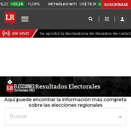
25,28
+1,08%
US$ 78,18
US$ 0,17
+0,22%
PETRÓLEO WTI
C
SUSCRÍBASE
EN VIVO
Se aprobó la declaratoria de desastre de carác
Resultados Electorales
Aquí puede encontrar la información más completa
sobre las elecciones regionales
Buscar