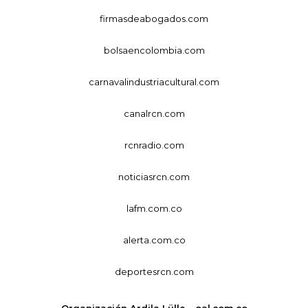
firmasdeabogados.com
bolsaencolombia.com
carnavalindustriacultural.com
canalrcn.com
rcnradio.com
noticiasrcn.com
lafm.com.co
alerta.com.co
deportesrcn.com