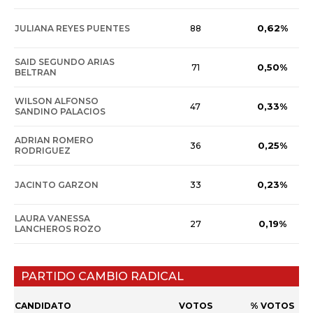
0,62%
JULIANA REYES PUENTES
88
SAID SEGUNDO ARIAS
0,50%
71
BELTRAN
WILSON ALFONSO
0,33%
47
SANDINO PALACIOS
ADRIAN ROMERO
0,25%
36
RODRIGUEZ
0,23%
JACINTO GARZON
33
LAURA VANESSA
0,19%
27
LANCHEROS ROZO
PARTIDO CAMBIO RADICAL
CANDIDATO
VOTOS
% VOTOS