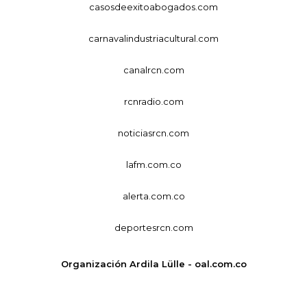
casosdeexitoabogados.com
carnavalindustriacultural.com
canalrcn.com
rcnradio.com
noticiasrcn.com
lafm.com.co
alerta.com.co
deportesrcn.com
Organización Ardila Lülle - oal.com.co