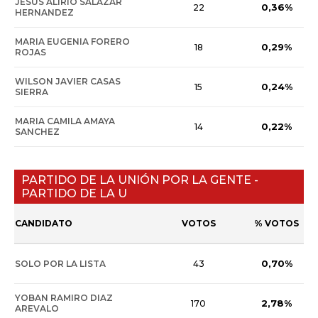
JESUS ALIRIO SALAZAR
0,36%
22
HERNANDEZ
MARIA EUGENIA FORERO
0,29%
18
ROJAS
WILSON JAVIER CASAS
0,24%
15
SIERRA
MARIA CAMILA AMAYA
0,22%
14
SANCHEZ
PARTIDO DE LA UNIÓN POR LA GENTE -
PARTIDO DE LA U
CANDIDATO
VOTOS
% VOTOS
0,70%
SOLO POR LA LISTA
43
YOBAN RAMIRO DIAZ
2,78%
170
AREVALO