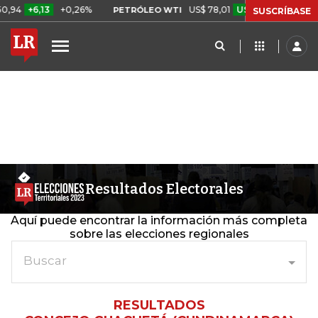
+6,13
+0,26%
US$ 78,01
US$ 2,92
+3,89%
PETRÓLEO WTI
C
SUSCRÍBASE
Resultados Electorales
Aquí puede encontrar la información más completa
sobre las elecciones regionales
Buscar
RESULTADOS