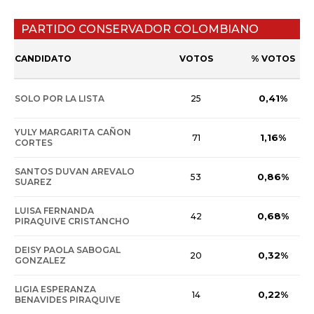
PARTIDO CONSERVADOR COLOMBIANO
CANDIDATO
VOTOS
% VOTOS
0,41%
SOLO POR LA LISTA
25
YULY MARGARITA CAÑON
1,16%
71
CORTES
SANTOS DUVAN AREVALO
0,86%
53
SUAREZ
LUISA FERNANDA
0,68%
42
PIRAQUIVE CRISTANCHO
DEISY PAOLA SABOGAL
0,32%
20
GONZALEZ
LIGIA ESPERANZA
0,22%
14
BENAVIDES PIRAQUIVE