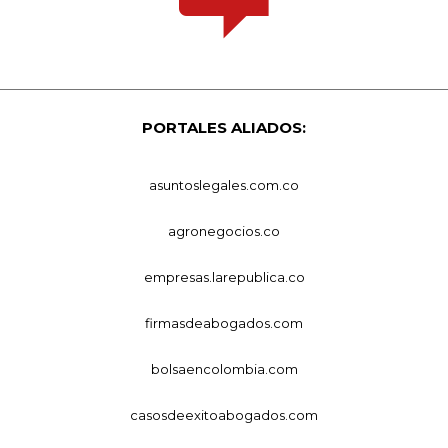
PORTALES ALIADOS:
asuntoslegales.com.co
agronegocios.co
empresas.larepublica.co
firmasdeabogados.com
bolsaencolombia.com
casosdeexitoabogados.com