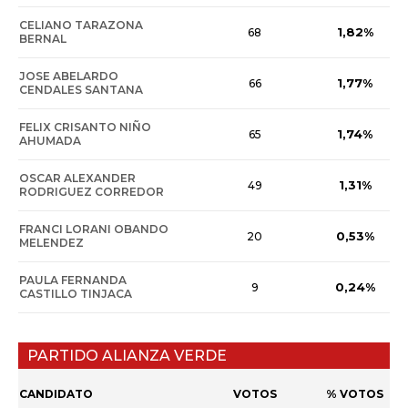
CELIANO TARAZONA
1,82%
68
BERNAL
JOSE ABELARDO
1,77%
66
CENDALES SANTANA
FELIX CRISANTO NIÑO
1,74%
65
AHUMADA
OSCAR ALEXANDER
1,31%
49
RODRIGUEZ CORREDOR
FRANCI LORANI OBANDO
0,53%
20
MELENDEZ
PAULA FERNANDA
0,24%
9
CASTILLO TINJACA
PARTIDO ALIANZA VERDE
CANDIDATO
VOTOS
% VOTOS