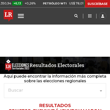
,94
+6,13
+0,26%
US$ 78,01
US$ 2,92
+3,89%
PETRÓLEO WTI
SUSCRÍBASE
Resultados Electorales
Aquí puede encontrar la información más completa
sobre las elecciones regionales
Buscar
RESULTADOS