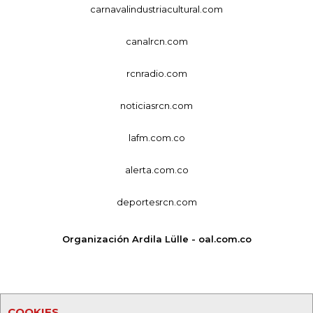
carnavalindustriacultural.com
canalrcn.com
rcnradio.com
noticiasrcn.com
lafm.com.co
alerta.com.co
deportesrcn.com
Organización Ardila Lülle - oal.com.co
COOKIES