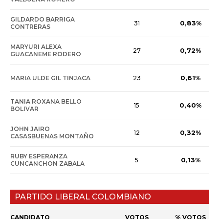
GILDARDO BARRIGA
0,83%
31
CONTRERAS
MARYURI ALEXA
0,72%
27
GUACANEME RODERO
0,61%
MARIA ULDE GIL TINJACA
23
TANIA ROXANA BELLO
0,40%
15
BOLIVAR
JOHN JAIRO
0,32%
12
CASASBUENAS MONTAÑO
RUBY ESPERANZA
0,13%
5
CUNCANCHON ZABALA
PARTIDO LIBERAL COLOMBIANO
CANDIDATO
VOTOS
% VOTOS