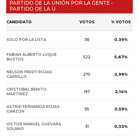
PARTIDO DE LA UNIÓN POR LA GENTE -
PARTIDO DE LA U
CANDIDATO
VOTOS
% VOTOS
0,39%
SOLO POR LA LISTA
36
FABIAN ALBERTO LUQUE
5,67%
522
BUSTOS
NELSON FREDY ROJAS
2,99%
275
CARRILLO
CRISTOBAL BENITO
2,14%
197
MARTINEZ
ASTRID FERNANDA ROJAS
0,59%
55
GARZON
VICTOR MANUEL GUEVARA
0,33%
31
SOLANO