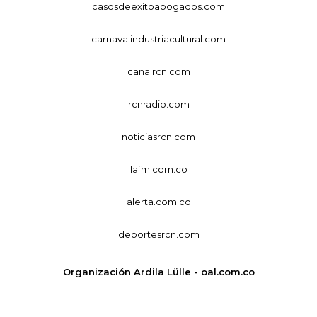
casosdeexitoabogados.com
carnavalindustriacultural.com
canalrcn.com
rcnradio.com
noticiasrcn.com
lafm.com.co
alerta.com.co
deportesrcn.com
Organización Ardila Lülle - oal.com.co