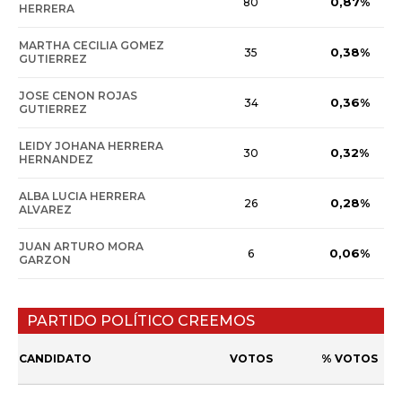
0,87%
80
HERRERA
MARTHA CECILIA GOMEZ
0,38%
35
GUTIERREZ
JOSE CENON ROJAS
0,36%
34
GUTIERREZ
LEIDY JOHANA HERRERA
0,32%
30
HERNANDEZ
ALBA LUCIA HERRERA
0,28%
26
ALVAREZ
JUAN ARTURO MORA
0,06%
6
GARZON
PARTIDO POLÍTICO CREEMOS
CANDIDATO
VOTOS
% VOTOS