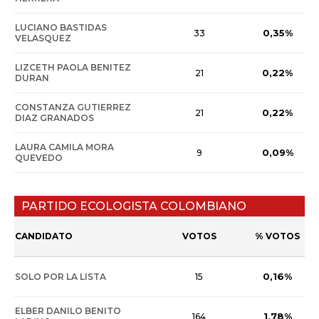
LUCIANO BASTIDAS
0,35%
33
VELASQUEZ
LIZCETH PAOLA BENITEZ
0,22%
21
DURAN
CONSTANZA GUTIERREZ
0,22%
21
DIAZ GRANADOS
LAURA CAMILA MORA
0,09%
9
QUEVEDO
PARTIDO ECOLOGISTA COLOMBIANO
CANDIDATO
VOTOS
% VOTOS
0,16%
SOLO POR LA LISTA
15
ELBER DANILO BENITO
1,78%
164