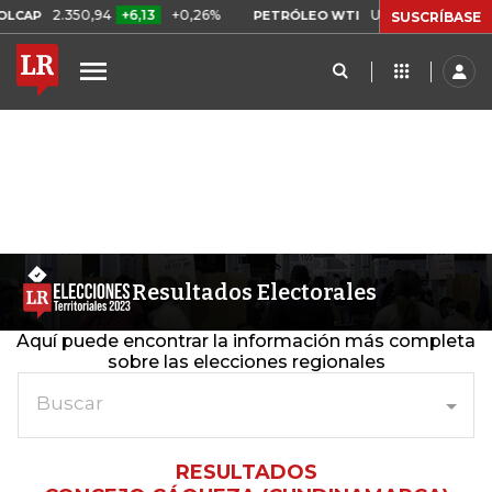
2.350,94
+6,13
+0,26%
US$ 78,01
US$ 2,92
AP
PETRÓLEO WTI
SUSCRÍBASE
Resultados Electorales
Aquí puede encontrar la información más completa
sobre las elecciones regionales
Buscar
RESULTADOS