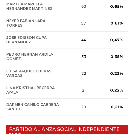
MARTHA MARCELA
0,65%
60
HERNANDEZ MARTINEZ
NEYER FABIAN LARA
0,61%
57
TORRES
JOSE EDISSON CUPA
0,47%
44
HERNANDEZ
PEDRO HERNAN ARDILA
0,35%
33
GOMEZ
LUISA RAQUEL CUEVAS
0,23%
22
VARGAS
LINA KRISTHAL BECERRA
0,22%
21
AYALA
DARMEN CAMILO CABRERA
0,21%
20
SAÑUDO
PARTIDO ALIANZA SOCIAL INDEPENDIENTE