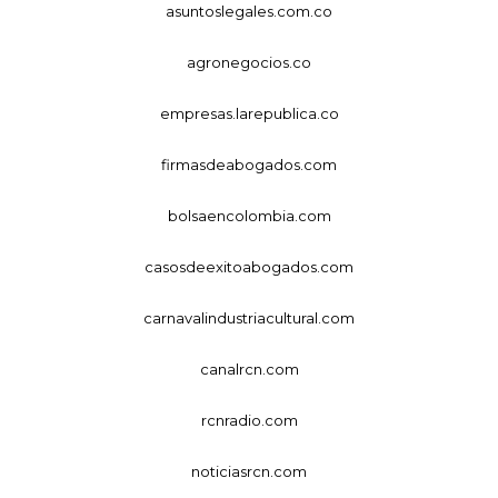
asuntoslegales.com.co
agronegocios.co
empresas.larepublica.co
firmasdeabogados.com
bolsaencolombia.com
casosdeexitoabogados.com
carnavalindustriacultural.com
canalrcn.com
rcnradio.com
noticiasrcn.com