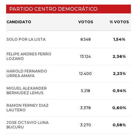
PARTIDO CENTRO DEMOCRÁTICO
CANDIDATO
VOTOS
% VOTOS
1,54%
SOLO POR LA LISTA
8.548
FELIPE ANDRES FERRO
2,36%
13.124
LOZANO
HAROLD FERNANDO
2,23%
12.400
URREA AMAYA
MIGUEL ALEXANDER
0,94%
5.218
BERMUDEZ LEMUS
RAMON FERNEY DIAZ
0,60%
3.378
LAUTERO
JOSE OCTAVIO LUNA
0,58%
3.270
BUCURU