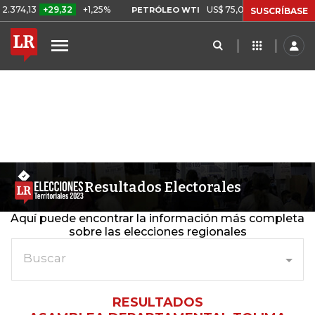
3
+29,32
+1,25%
US$ 75,09
-US$ 0,24
-0,32%
PETRÓLEO WTI
SUSCRÍBASE
Resultados Electorales
Aquí puede encontrar la información más completa
sobre las elecciones regionales
Buscar
RESULTADOS