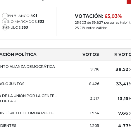
EN BLANCO:
401
VOTACIÓN:
65,03%
NO MARCADOS:
332
25.903 de 39.827 personas habili
NÚLOS:
353
25.218 votos válidos
ACIÓN POLÍTICA
VOTOS
% VOT
ENTO ALIANZA DEMOCRÁTICA
38,52
9.716
33,41
SLO JUNTOS
8.426
 DE LA UNIÓN POR LA GENTE -
13,15
3.317
 DE LA U
7,66
HISTÓRICO COLOMBIA PUEDE
1.934
4,77
DIENTES
1.205