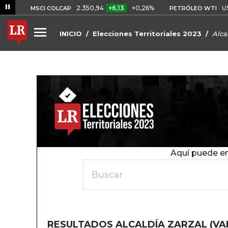
%
2.350,94
+6,13
+0,26%
US$ 7
MSCI COLCAP
PETRÓLEO WTI
INICIO
Elecciones Territoriales 2023
Alca
Aquí puede en
Buscar
RESULTADOS ALCALDÍA ZARZAL (VA