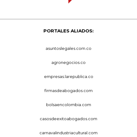
PORTALES ALIADOS:
asuntoslegales.com.co
agronegocios.co
empresas.larepublica.co
firmasdeabogados.com
bolsaencolombia.com
casosdeexitoabogados.com
carnavalindustriacultural.com