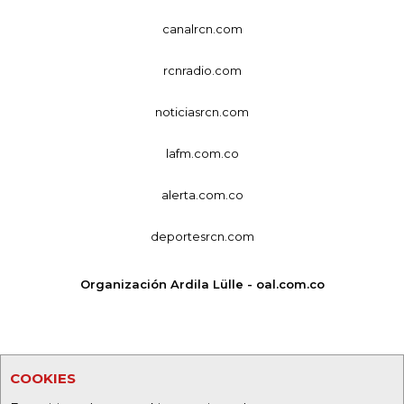
canalrcn.com
rcnradio.com
noticiasrcn.com
lafm.com.co
alerta.com.co
deportesrcn.com
Organización Ardila Lülle - oal.com.co
COOKIES