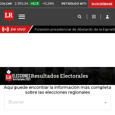
2.350,94
+6,13
+0,26%
US$ 78,01
US$ 2,
OLCAP
PETRÓLEO WTI
SUSCRÍBASE
EN VIVO
Posesión presidencial de Abelardo de la Espriell
Resultados Electorales
Aquí puede encontrar la información más completa
sobre las elecciones regionales
Buscar