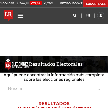
2.344,81
-29,92
-1,26%
US$ 75,09
-US$ 
COLCAP
PETRÓLEO WTI
SUSCRÍBASE
Resultados Electorales
Aquí puede encontrar la información más completa
sobre las elecciones regionales
Buscar
RESULTADOS