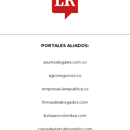
PORTALES ALIADOS:
asuntoslegales.com.co
agronegocios.co
empresas.larepublica.co
firmasdeabogados.com
bolsaencolombia.com
casosdeexitoabogados.com