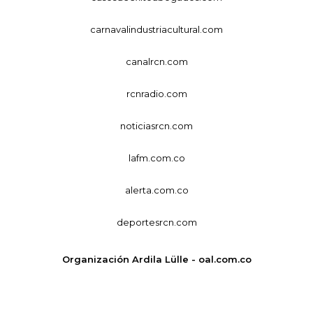
carnavalindustriacultural.com
canalrcn.com
rcnradio.com
noticiasrcn.com
lafm.com.co
alerta.com.co
deportesrcn.com
Organización Ardila Lülle - oal.com.co