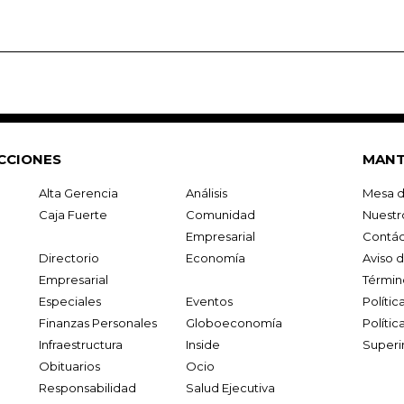
CCIONES
MANT
Alta Gerencia
Análisis
Mesa d
Caja Fuerte
Comunidad
Nuestr
Empresarial
Contác
Directorio
Economía
Aviso 
Empresarial
Términ
Especiales
Eventos
Políti
Finanzas Personales
Globoeconomía
Polític
Infraestructura
Inside
Superi
Obituarios
Ocio
Responsabilidad
Salud Ejecutiva