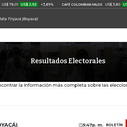
$ 78,01
US$ 2,92
+3,89%
US$ 3,80
US$ 
CAFÉ COLOMBIAN MILDS
ldía Tinjacá (Boyacá)
Resultados Electorales
contrar la información más completa sobre las eleccio
OYACÁ)
5:47p. m.
BOLETÍN