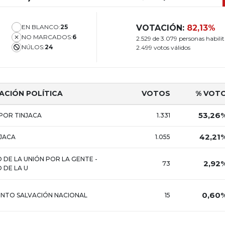
EN BLANCO:
25
VOTACIÓN:
82,13%
NO MARCADOS:
6
2.529 de 3.079 personas habili
NÚLOS:
24
2.499 votos válidos
ACIÓN POLÍTICA
VOTOS
% VOT
53,26
POR TINJACA
1.331
42,21
JACA
1.055
 DE LA UNIÓN POR LA GENTE -
2,92
73
 DE LA U
0,60
ENTO SALVACIÓN NACIONAL
15