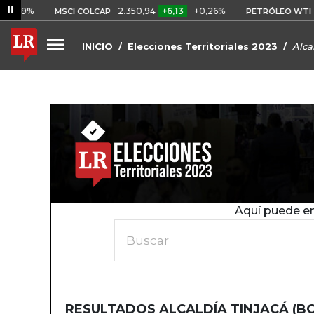
0,69%
2.350,94
+6,13
+0,26%
US
MSCI COLCAP
PETRÓLEO WTI
INICIO
Elecciones Territoriales 2023
Alca
Aquí puede en
Buscar
RESULTADOS ALCALDÍA TINJACÁ (B