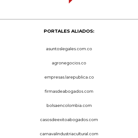
PORTALES ALIADOS:
asuntoslegales.com.co
agronegocios.co
empresas.larepublica.co
firmasdeabogados.com
bolsaencolombia.com
casosdeexitoabogados.com
carnavalindustriacultural.com