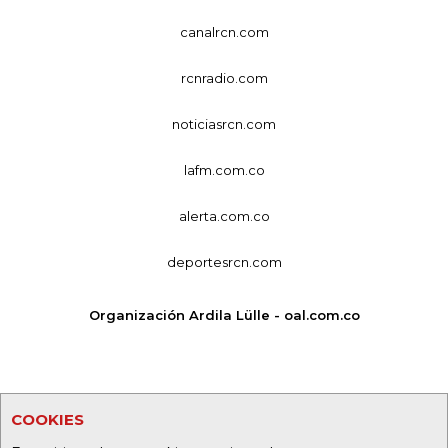
canalrcn.com
rcnradio.com
noticiasrcn.com
lafm.com.co
alerta.com.co
deportesrcn.com
Organización Ardila Lülle - oal.com.co
COOKIES