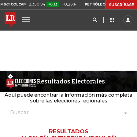
2.350,94
+6,13
+0,26%
US$ 78,01
U
SCI COLCAP
PETRÓLEO WTI
SUSCRÍBASE
Resultados Electorales
Aquí puede encontrar la información más completa
sobre las elecciones regionales
Buscar
RESULTADOS