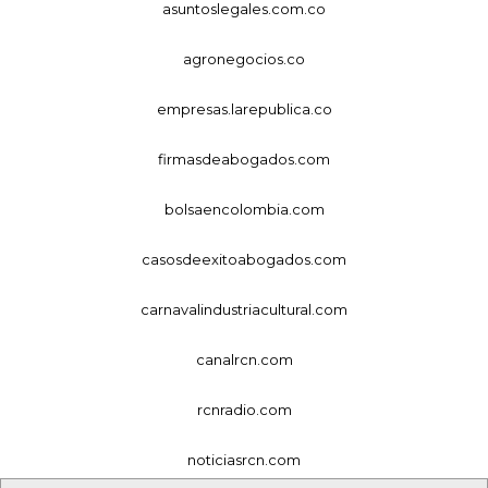
asuntoslegales.com.co
agronegocios.co
empresas.larepublica.co
firmasdeabogados.com
bolsaencolombia.com
casosdeexitoabogados.com
carnavalindustriacultural.com
canalrcn.com
rcnradio.com
noticiasrcn.com