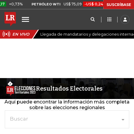
7
+0,73%
US$ 75,09
-US$ 0,24
-0,32%
PETRÓLEO WTI
CAF
SUSCRÍBASE
EN VIVO
Llegada de mandatarios y delegaciones internaci
Resultados Electorales
Aquí puede encontrar la información más completa
sobre las elecciones regionales
Buscar