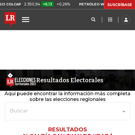
2.350,94
+6,13
+0,26%
US$ 78,01
US$
I COLCAP
PETRÓLEO WTI
SUSCRÍBASE
Resultados Electorales
Aquí puede encontrar la información más completa
sobre las elecciones regionales
Buscar
RESULTADOS