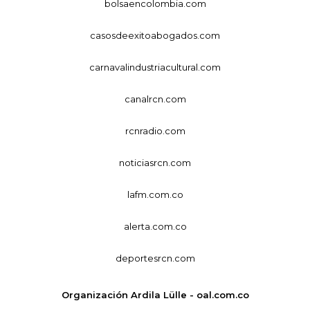
bolsaencolombia.com
casosdeexitoabogados.com
carnavalindustriacultural.com
canalrcn.com
rcnradio.com
noticiasrcn.com
lafm.com.co
alerta.com.co
deportesrcn.com
Organización Ardila Lülle - oal.com.co