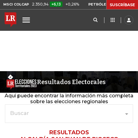
2.350,94
+6,13
+0,26%
US$ 78,01
MSCI COLCAP
PETRÓLEO WTI
SUSCRÍBASE
Resultados Electorales
Aquí puede encontrar la información más completa
sobre las elecciones regionales
Buscar
RESULTADOS