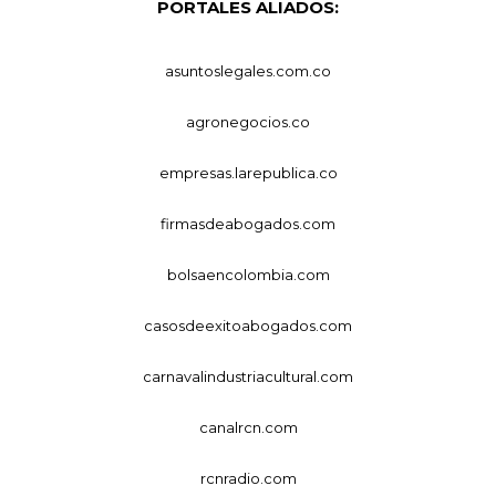
PORTALES ALIADOS:
asuntoslegales.com.co
agronegocios.co
empresas.larepublica.co
firmasdeabogados.com
bolsaencolombia.com
casosdeexitoabogados.com
carnavalindustriacultural.com
canalrcn.com
rcnradio.com