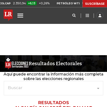
2.350,94
+6,13
+0,26%
US$ 78,01
US$ 2,
OLCAP
PETRÓLEO WTI
SUSCRÍBASE
Resultados Electorales
Aquí puede encontrar la información más completa
sobre las elecciones regionales
Buscar
RESULTADOS