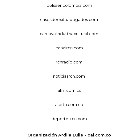
bolsaencolombia.com
casosdeexitoabogados.com
carnavalindustriacultural.com
canalrcn.com
rcnradio.com
noticiasrcn.com
lafm.com.co
alerta.com.co
deportesrcn.com
Organización Ardila Lülle - oal.com.co