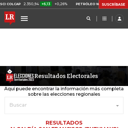
2.350,94
+6,13
+0,26%
US$ 78,01
US$
I COLCAP
PETRÓLEO WTI
SUSCRÍBASE
Resultados Electorales
Aquí puede encontrar la información más completa
sobre las elecciones regionales
Buscar
RESULTADOS