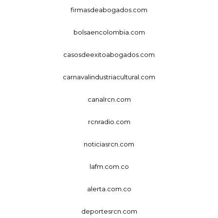
firmasdeabogados.com
bolsaencolombia.com
casosdeexitoabogados.com
carnavalindustriacultural.com
canalrcn.com
rcnradio.com
noticiasrcn.com
lafm.com.co
alerta.com.co
deportesrcn.com