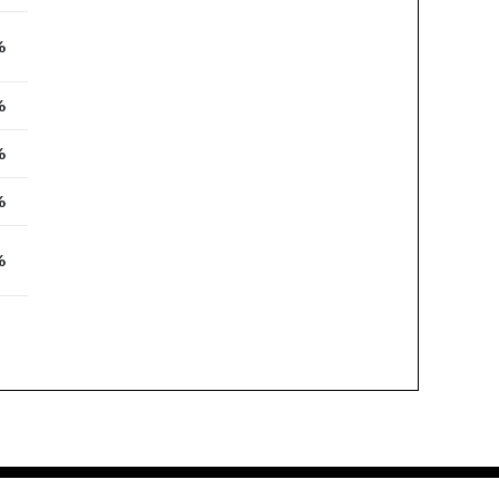
%
%
%
%
%