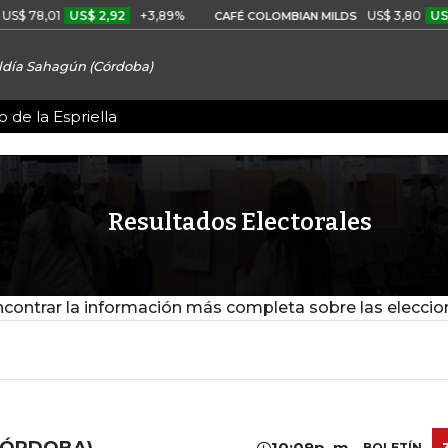
 78,01
US$ 2,92
+3,89%
US$ 3,80
US$ 0
CAFÉ COLOMBIAN MILDS
ldía Sahagún (Córdoba)
 de la Espriella
Resultados Electorales
contrar la información más completa sobre las eleccio
CÓRDOBA)
10:09p. m.
BOLETÍN