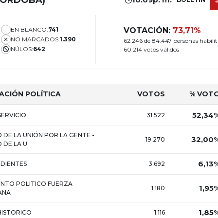
EN BLANCO:
741
VOTACIÓN:
73,71%
NO MARCADOS:
1.390
62.246 de 84.447 personas habili
NÚLOS:
642
60.214 votos válidos
ACIÓN POLÍTICA
VOTOS
% VOT
52,34
SERVICIO
31.522
 DE LA UNIÓN POR LA GENTE -
32,00
19.270
 DE LA U
6,13
DIENTES
3.692
NTO POLITICO FUERZA
1,95
1.180
ANA
1,85
HISTORICO
1.116