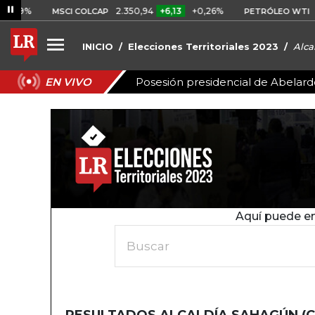
69%
2.350,94
+6,13
+0,26%
US$
MSCI COLCAP
PETRÓLEO WTI
INICIO
Elecciones Territoriales 2023
Alca
Posesión presidencial de Abelardo
EN VIVO
Aquí puede en
Buscar
RESULTADOS ALCALDÍA SAHAGÚN (