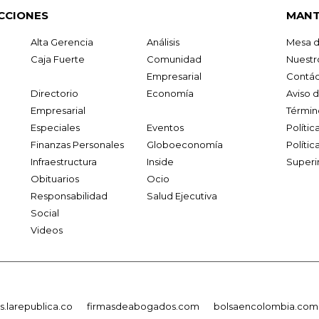
CCIONES
MANT
Alta Gerencia
Análisis
Mesa d
Caja Fuerte
Comunidad
Nuestr
Empresarial
Contác
Directorio
Economía
Aviso 
Empresarial
Términ
Especiales
Eventos
Políti
Finanzas Personales
Globoeconomía
Polític
Infraestructura
Inside
Superi
Obituarios
Ocio
Responsabilidad
Salud Ejecutiva
Social
Videos
.larepublica.co
firmasdeabogados.com
bolsaencolombia.com